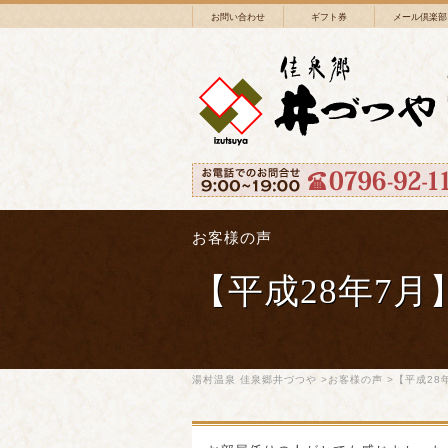
お問い合わせ
ギフト券
メール倶楽部
お客様の声
【平成28年7
湯村温泉 佳泉郷井づつや
>
お客様の声
>【平成28