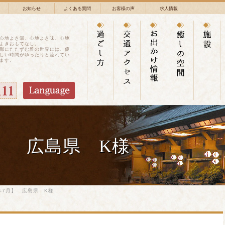
お知らせ
よくある質問
お客様の声
求人情報
心地よき湯、心地よき味、心地
よきおもてなし。
鄙にたたずむ雅の世界には、優
しい時間がゆったりと流れてい
ます。
月】 広島県 K様
年7月】 広島県 K様