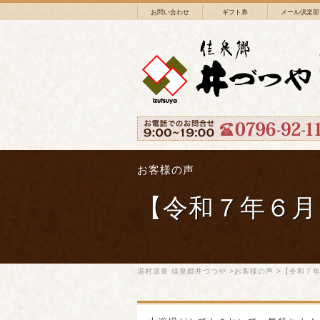
お問い合わせ
ギフト券
メール倶楽部
お客様の声
【令和７年６月
湯村温泉 佳泉郷井づつや
>
お客様の声
>【令和７年