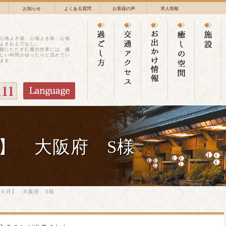
お知らせ
よくある質問
お客様の声
求人情報
心地よき湯、心地よき味、心地
よきおもてなし。
鄙にたたずむ雅の世界には、優
しい時間がゆったりと流れてい
ます。
】 大阪府 S様
６月】 大阪府 S様