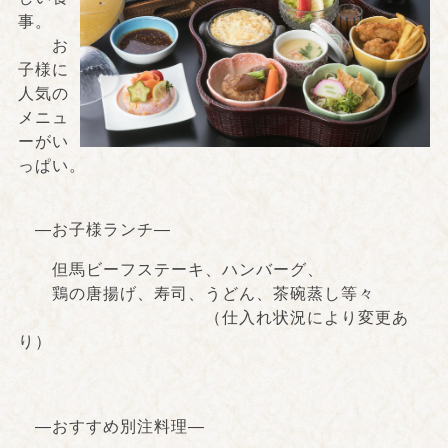
事。
お
子様に
人気の
メニュ
ーがい
っぱい。
―お子様ランチ―
但馬ビーフステーキ、ハンバーグ、
鶏の唐揚げ、寿司、うどん、茶碗蒸し等々
（仕入れ状況により変更あ
り）
―おすすめ別注料理―