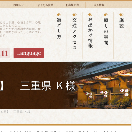
お知らせ
よくある質問
お客様の声
求人情報
心地よき湯、心地よき味、心地
よきおもてなし。
鄙にたたずむ雅の世界には、優
しい時間がゆったりと流れてい
ます。
】 三重県 Ｋ様
５月】 三重県 Ｋ様