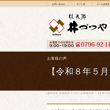
お問い合わせ
ギフト券
メール倶楽部
お客様の声
【令和８年５月
湯村温泉 佳泉郷井づつや
>
お客様の声
>【令和８年