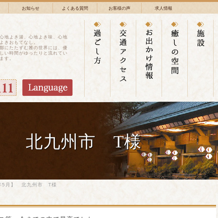
お知らせ
よくある質問
お客様の声
求人情報
心地よき湯、心地よき味、心地
よきおもてなし。
鄙にたたずむ雅の世界には、優
しい時間がゆったりと流れてい
ます。
月】 北九州市 T様
年5月】 北九州市 T様