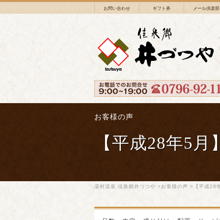
お問い合わせ
ギフト券
メール倶楽部
お客様の声
【平成28年5
湯村温泉 佳泉郷井づつや
>
お客様の声
>【平成28