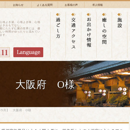
お知らせ
よくある質問
お客様の声
求人情報
心地よき湯、心地よき味、心地
よきおもてなし。
鄙にたたずむ雅の世界には、優
しい時間がゆったりと流れてい
ます。
月】 大阪府 O様
年5月】 大阪府 O様