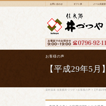
お問い合わせ
ギフト券
メール倶楽部
お客様の声
【平成29年5
湯村温泉 佳泉郷井づつや
>
お客様の声
>【平成29