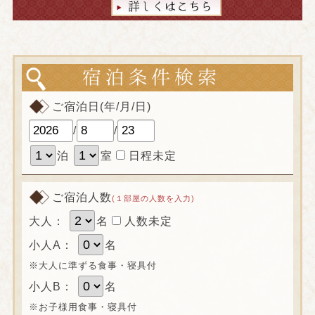
ご宿泊日(年/月/日)
/
/
泊
室
日程未定
ご宿泊人数
(１部屋の人数を入力)
大人：
名
人数未定
小人A：
名
※大人に準ずる食事・寝具付
小人B：
名
※お子様用食事・寝具付