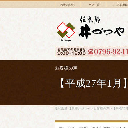
お問い合わせ
ギフト券
メール倶楽部
お客様の声
【平成27年1月
湯村温泉 佳泉郷井づつや
>
お客様の声
>【平成27