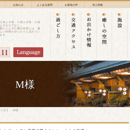
お知らせ
よくある質問
お客様の声
求人情報
心地よき湯、心地よき味、心地
よきおもてなし。
鄙にたたずむ雅の世界には、優
しい時間がゆったりと流れてい
ます。
】 M様
年1月】 M様