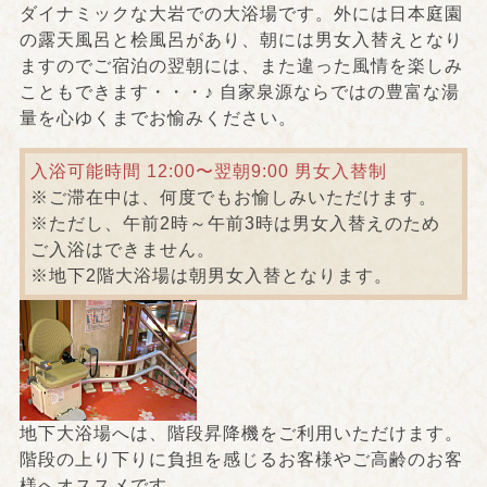
ダイナミックな大岩での大浴場です。外には日本庭園
の露天風呂と桧風呂があり、朝には男女入替えとなり
ますのでご宿泊の翌朝には、また違った風情を楽しみ
こともできます・・・♪ 自家泉源ならではの豊富な湯
量を心ゆくまでお愉みください。
入浴可能時間 12:00〜翌朝9:00 男女入替制
※ご滞在中は、何度でもお愉しみいただけます。
※ただし、午前2時～午前3時は男女入替えのため
ご入浴はできません。
※地下2階大浴場は朝男女入替となります。
地下大浴場へは、階段昇降機をご利用いただけます。
階段の上り下りに負担を感じるお客様やご高齢のお客
様へオススメです。