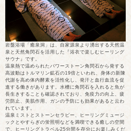
岩盤浴場「癒泉洞」は、自家源泉より湧出する天然温
泉と天然角閃石を活用した『浴衣で楽しむヒーリング
サウナ』です。
温泉熱で温められたパワーストーン角閃石から発する
高波動はトルマリン鉱石の19倍といわれ、身体の新陳
代謝を高め体内酵素を活性化し、発汗と血行血流を促
進する働きがあります。水槽に角閃石を入れると魚が
長生きすることも確認されており、免疫力の向上、疲
労防止、美肌作用、ガンの予防にも効果があると云わ
れています。
温泉ミストとストーンセラピー、ヒーリングミュージ
ックとやすらぎの蛍照明などを満喫できる癒しの空間
で、ヒーリングトラベル25分間を存分にお楽しみくだ