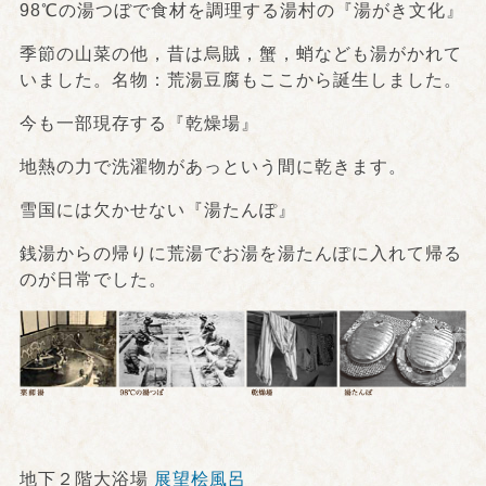
98℃の湯つぼで食材を調理する湯村の『湯がき文化』
季節の山菜の他，昔は烏賊，蟹，蛸なども湯がかれて
いました。名物：荒湯豆腐もここから誕生しました。
今も一部現存する『乾燥場』
地熱の力で洗濯物があっという間に乾きます。
雪国には欠かせない『湯たんぽ』
銭湯からの帰りに荒湯でお湯を湯たんぽに入れて帰る
のが日常でした。
地下２階大浴場
展望桧風呂