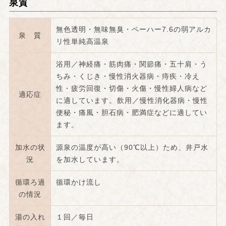
泉質
無色透明・無味無臭・ペーハー7.6の弱アルカ
泉 質
リ性単純高温泉
浴用／神経痛・筋肉痛・関節痛・五十肩・う
ちみ・くじき・慢性消火器病・痔疾・冷え
性・疲労回復・切傷・火傷・慢性婦人病など
適応症
に適しています。飲用／慢性消化器病・慢性
便秘・痛風・胆石病・肥満症などに適してい
ます。
加水の状
源泉の温度が高い（90℃以上）ため、井戸水
況
を加水しています。
循環ろ過
循環かけ流し
の情況
湯の入れ
１回／毎日