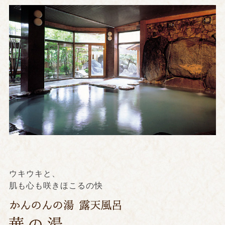
ウキウキと、
肌も心も咲きほこるの快