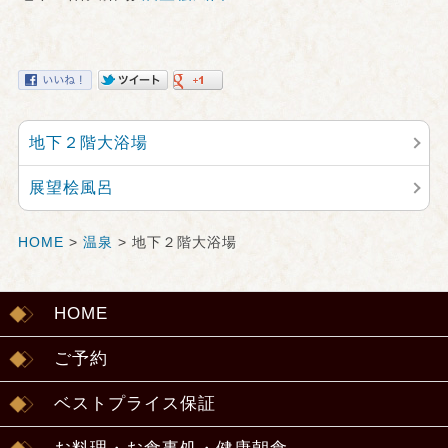
地下２階大浴場
展望桧風呂
HOME
>
温泉
> 地下２階大浴場
HOME
ご予約
ベストプライス保証