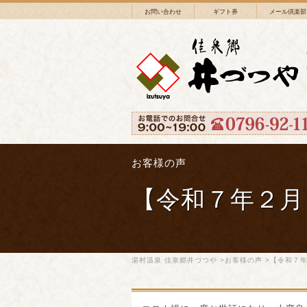
お問い合わせ
ギフト券
メール倶楽部
お客様の声
【令和７年２月
湯村温泉 佳泉郷井づつや
>
お客様の声
>【令和７年