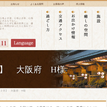
お知らせ
よくある質問
お客様の声
求人情報
心地よき湯、心地よき味、心地
よきおもてなし。
鄙にたたずむ雅の世界には、優
しい時間がゆったりと流れてい
ます。
】 大阪府 H様
２月】 大阪府 H様