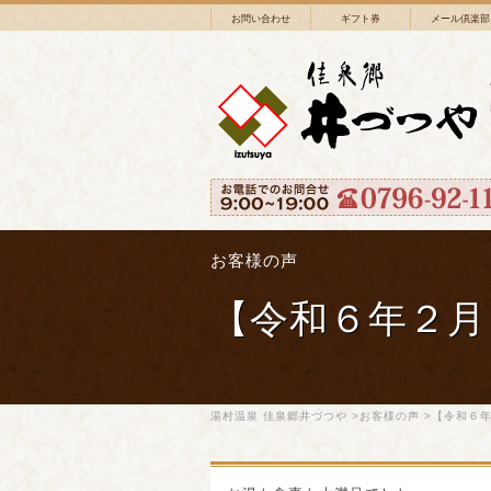
お問い合わせ
ギフト券
メール倶楽部
お客様の声
【令和６年２月
湯村温泉 佳泉郷井づつや
>
お客様の声
>【令和６年