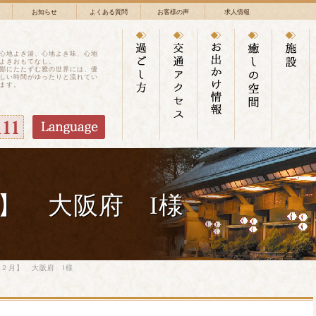
お知らせ
よくある質問
お客様の声
求人情報
心地よき湯、心地よき味、心地
よきおもてなし。
鄙にたたずむ雅の世界には、優
しい時間がゆったりと流れてい
ます。
】 大阪府 I様
２月】 大阪府 I様