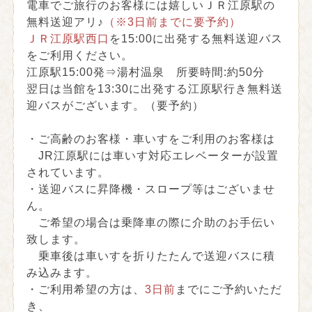
電車でご旅行のお客様には嬉しいＪＲ江原駅の
無料送迎アリ♪
（※3日前までに要予約）
ＪＲ江原駅西口
を15:00に出発する無料送迎バス
をご利用ください。
江原駅15:00発⇒湯村温泉 所要時間:約50分
翌日は当館を13:30に出発する江原駅行き無料送
迎バスがございます。（要予約）
・ご高齢のお客様・車いすをご利用のお客様は
JR江原駅には車いす対応エレベーターが設置
されています。
・送迎バスに昇降機・スロープ等はございませ
ん。
ご希望の場合は乗降車の際に介助のお手伝い
致します。
乗車後は車いすを折りたたんで送迎バスに積
み込みます。
・ご利用希望の方は、
3日前
までにご予約いただ
き、