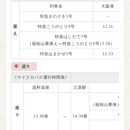
列車名
大阪発
京
特急きのさき5号
−
1
迎
特急こうのとり9号
12:11
え
特急はしだて7号
1
（福知山乗換え＝特急こうのとり9号13:50）
特急
はまかぜ3号
12:23
《マイクロバス運行時間表》
湯村温泉
江原駅
特急き
（福知山乗換え＝特急
送
り
特急き
13:30発
→
14:30着
特急