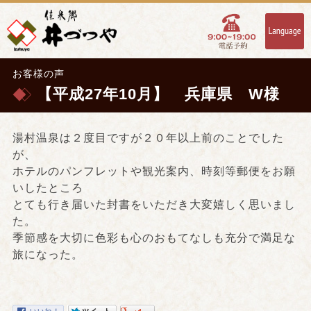
お客様の声
【平成27年10月】 兵庫県 W様
湯村温泉は２度目ですが２０年以上前のことでした
が、
ホテルのパンフレットや観光案内、時刻等郵便をお願
いしたところ
とても行き届いた封書をいただき大変嬉しく思いまし
た。
季節感を大切に色彩も心のおもてなしも充分で満足な
旅になった。