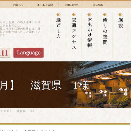
お知らせ
よくある質問
お客様の声
求人情報
心地よき湯、心地よき味、心地
よきおもてなし。
鄙にたたずむ雅の世界には、優
しい時間がゆったりと流れてい
ます。
月】 滋賀県 T様
１２月】 滋賀県 T様