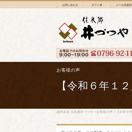
お問い合わせ
ギフト券
メール倶楽部
お客様の声
【令和６年１２
湯村温泉 佳泉郷井づつや
>
お客様の声
>【令和６年