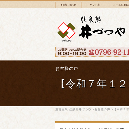
お問い合わせ
ギフト券
メール倶楽部
お客様の声
【令和７年１２
湯村温泉 佳泉郷井づつや
>
お客様の声
>【令和７