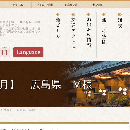
お知らせ
よくある質問
お客様の声
求人情報
心地よき湯、心地よき味、心地
よきおもてなし。
鄙にたたずむ雅の世界には、優
しい時間がゆったりと流れてい
ます。
月】 広島県 Ｍ様
年１２月】 広島県 Ｍ様