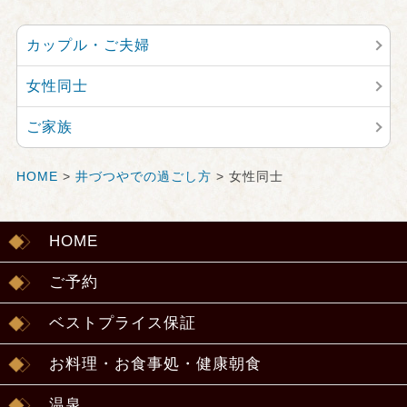
カップル・ご夫婦
女性同士
ご家族
HOME
>
井づつやでの過ごし方
> 女性同士
HOME
ご予約
ベストプライス保証
お料理・お食事処・健康朝食
温泉