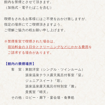
館内を禁煙とさせて頂きます。
（加熱式・電子たばこを含む）
喫煙をされるお客様にはご不便をおかけ致しますが、
指定の場所にてご喫煙頂きますよう、
ご理解ご協力の程お願い申し上げます。
※禁煙客室で喫煙された場合は、
宿泊料金の３日分と
クリーニングなどにかかる費用
を
ご請求する場合があります。
【館内の禁煙場所】
客 室：東館洋室（シングル・ツインルーム）
源泉温泉テラス露天風呂付客室『栞』
ジュニアスイート『彩』
源泉温泉露天風呂付特別室『雅』
貴賓室『晴天』
その他：ロビー・廊下・宴会場・食事処