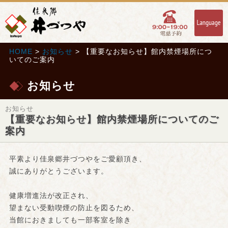
HOME
>
お知らせ
> 【重要なお知らせ】館内禁煙場所につ
いてのご案内
お知らせ
お知らせ
【重要なお知らせ】館内禁煙場所についてのご
案内
平素より佳泉郷井づつやをご愛顧頂き、
誠にありがとうございます。
健康増進法が改正され、
望まない受動喫煙の防止を図るため、
当館におきましても一部客室を除き