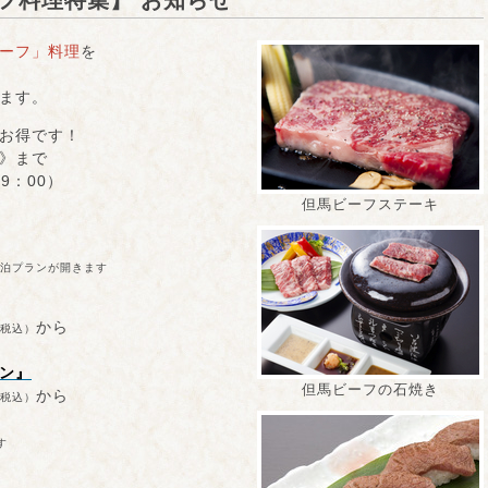
フ料理特集】 お知らせ
ーフ」料理
を
ます。
お得です！
》まで
19：00）
但馬ビーフステーキ
泊プランが開きます
から
税込）
ン』
但馬ビーフの石焼き
から
税込）
す