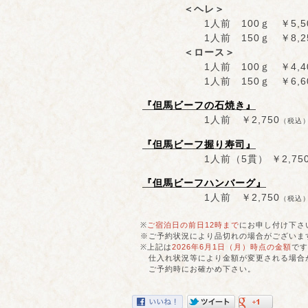
＜ヘレ＞
1人前 100ｇ ￥5,50
1人前 150ｇ ￥8,25
＜ロース＞
1人前 100ｇ ￥4,40
1人前 150ｇ ￥6,60
『但馬ビーフの石焼き』
1人前 ￥2,750
（税込
『但馬ビーフ握り寿司』
1人前（5貫） ￥2,75
『但馬ビーフハンバーグ』
1人前 ￥2,750
（税込
※
ご宿泊日の前日12時まで
にお申し付け下さ
※ご予約状況により品切れの場合がございま
※上記は
2026年6月1日（月）時点の金額
です
仕入れ状況等により金額が変更される場合
ご予約時にお確かめ下さい。