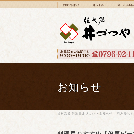
お問い合わせ
ギフト券
メール倶楽部
お知らせ
湯村温泉 佳泉郷井づつや
>
お知らせ
>
料理長おす