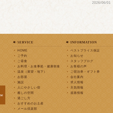
2026/06/01
SERVICE
INFORMATION
HOME
ベストプライス保証
ご予約
お知らせ
ご昼食
スタッフブログ
お料理・お食事処・健康朝食
お客様の声
温泉（展望・地下）
ご宿泊券・ギフト券
お部屋
会社案内
施設
求人情報
人にやさしい宿
天気情報
癒しの空間
道路情報
過ごし方
おすすめのお土産
メール倶楽部