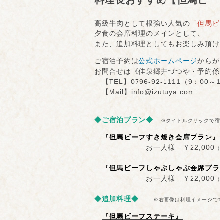
料理長おすすめ【但馬ビー
高級牛肉として根強い人気の
「但馬ビ
夕食の会席料理のメインとして、
また、追加料理としてもお楽しみ頂け
ご宿泊予約は
公式ホームページ
からが
お問合せは《佳泉郷井づつや・予約係
【TEL】0796-92-1111（9：00～
【Mail】info@izutuya.com
◆
ご宿泊プラン◆
※タイトルクリックで宿
『但馬ビーフすき焼き会席プラン』
お一人様 ￥22,000
（
『但馬ビーフしゃぶしゃぶ会席プラ
お一人様 ￥22,000
（
◆追加料理◆
※右画像は料理イメージで
『但馬ビーフステーキ』