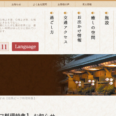
お知らせ
よくある質問
お客様の声
求人情報
心地よき湯、心地よき味、心地
よきおもてなし。
鄙にたたずむ雅の世界には、優
しい時間がゆったりと流れてい
ます。
すめ【但馬ビーフ料理特集】