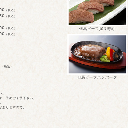
0
（税込）
0
（税込）
0
但馬ビーフ握り寿司
（税込）
0
（税込）
）
0
（税込）
但馬ビーフハンバーグ
）
い。
す、予めご了承下さい。
。
がありますので、