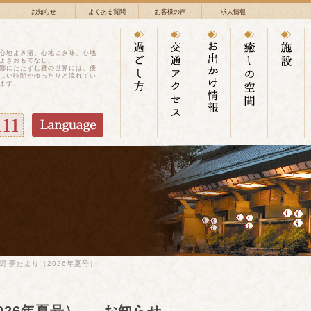
お知らせ
よくある質問
お客様の声
求人情報
心地よき湯、心地よき味、心地
よきおもてなし。
鄙にたたずむ雅の世界には、優
しい時間がゆったりと流れてい
ます。
聞 夢たより（2026年夏号）