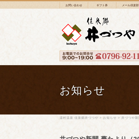
お問い合わせ
ギフト券
メール倶楽部
お知らせ
湯村温泉 佳泉郷井づつや
>
お知らせ
>
井づつや新