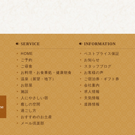
SERVICE
INFORMATION
HOME
ベストプライス保証
ご予約
お知らせ
ご昼食
スタッフブログ
お料理・お食事処・健康朝食
お客様の声
温泉（展望・地下）
ご宿泊券・ギフト券
お部屋
会社案内
施設
求人情報
人にやさしい宿
天気情報
癒しの空間
道路情報
過ごし方
おすすめのお土産
メール倶楽部