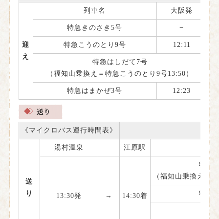
列車名
大阪発
京
特急きのさき5号
−
1
迎
特急こうのとり9号
12:11
え
特急はしだて7号
1
（福知山乗換え＝特急こうのとり9号13:50）
特急
はまかぜ3号
12:23
《マイクロバス運行時間表》
湯村温泉
江原駅
特急き
（福知山乗換え＝特急
送
り
特急き
13:30発
→
14:30着
特急