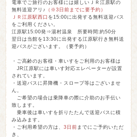
電車でご旅行のお客様には嬉しいＪＲ江原駅の
無料送迎アリ♪
（※3日前までに要予約）
ＪＲ江原駅西口
を15:00に出発する無料送迎バス
をご利用ください。
江原駅15:00発⇒湯村温泉 所要時間:約50分
翌日は当館を13:30に出発する江原駅行き無料送
迎バスがございます。（要予約）
・ご高齢のお客様・車いすをご利用のお客様は
JR江原駅には車いす対応エレベーターが設置
されています。
・送迎バスに昇降機・スロープ等はございませ
ん。
ご希望の場合は乗降車の際に介助のお手伝い
致します。
乗車後は車いすを折りたたんで送迎バスに積
み込みます。
・ご利用希望の方は、
3日前
までにご予約いただ
き、