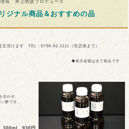
料理長 井上明彦プロデュース
オリジナル商品＆おすすめの品
頂けます TEL：0796-92-1111（売店係まで）
◆表示金額は全て税込です
を合わせ、
ン酢です。
。
300ml 930円