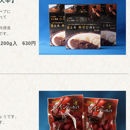
大辛】
ープに
れて
料理長
です。
200g入 630円
ょうです。
す。