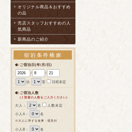
オリジナル商品＆おすすめ
の品
売店スタッフおすすめの人
気商品
新商品のご紹介
ご宿泊日(年/月/日)
/
/
泊
室
日程未定
ご宿泊人数
(１部屋の人数をご入力ください)
大人：
名
人数未定
小人A：
名
※大人に準ずる食事・寝具付
小人B：
名