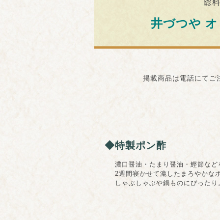
総
井づつや 
掲載商品は電話にてご注文
◆特製ポン酢
濃口醤油・たまり醤油・鰹節など
2週間寝かせて漉したまろやかなポ
しゃぶしゃぶや鍋ものにぴったり