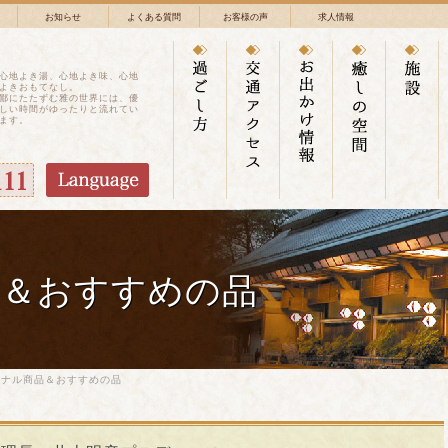
お知らせ
よくある質問
お客様の声
求人情報
心地よき湯、心地よき味、心地
よきおもてなし。
鄙にたたずむ雅の世界には、優
しい時間がゆったりと流れてい
ます。
品＆おすすめの品
ジナル商品＆おすすめの品