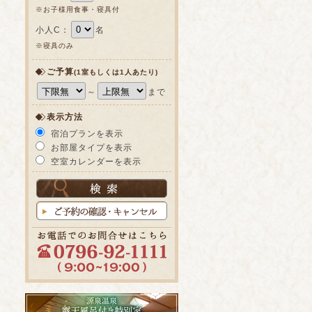
※お子様用食事・寝具付
小人C：
名
※寝具のみ
ご予算
(1室もしくは1人あたり)
～
まで
表示方法
宿泊プランを表示
お部屋タイプを表示
空室カレンダーを表示