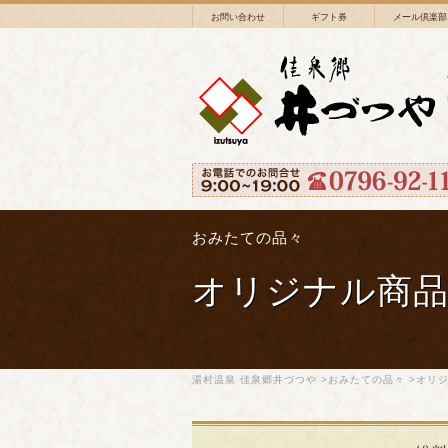
お問い合わせ
ギフト券
メール倶楽部
おみたての品々
オリジナル商
湯村温泉 佳泉郷井づつや
>
おみたての品々
>オリ