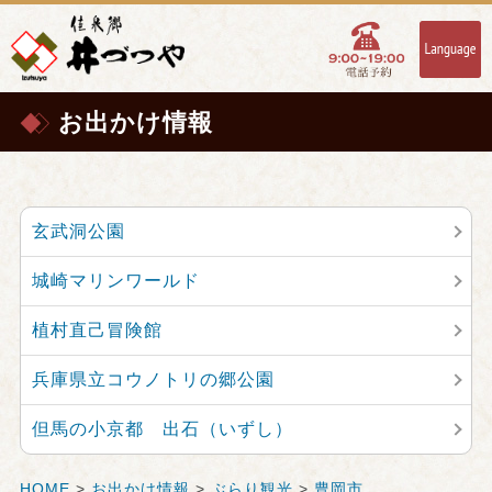
お出かけ情報
玄武洞公園
城崎マリンワールド
植村直己冒険館
兵庫県立コウノトリの郷公園
但馬の小京都 出石（いずし）
HOME
>
お出かけ情報
>
ぶらり観光
>
豊岡市