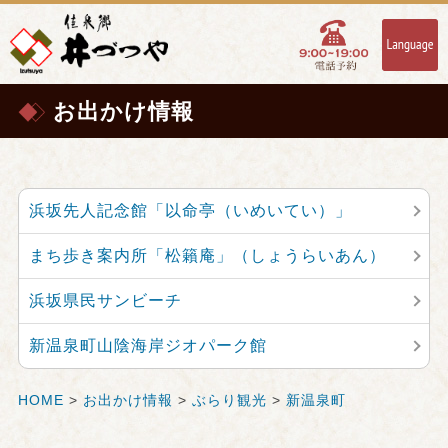
お出かけ情報
浜坂先人記念館「以命亭（いめいてい）」
まち歩き案内所「松籟庵」（しょうらいあん）
浜坂県民サンビーチ
新温泉町山陰海岸ジオパーク館
HOME
>
お出かけ情報
>
ぶらり観光
>
新温泉町