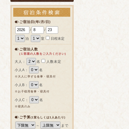
ご宿泊日(年/月/日)
/
/
泊
室
日程未定
ご宿泊人数
(１部屋の人数をご入力ください)
大人：
名
人数未定
小人A：
名
※大人に準ずる食事・寝具付
小人B：
名
※お子様用食事・寝具付
小人C：
名
※寝具のみ
ご予算
(1室もしくは1人あたり)
～
まで