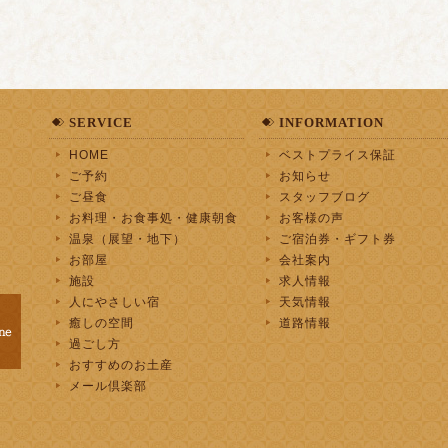
SERVICE
INFORMATION
HOME
ベストプライス保証
ご予約
お知らせ
ご昼食
スタッフブログ
お料理・お食事処・健康朝食
お客様の声
温泉（展望・地下）
ご宿泊券・ギフト券
お部屋
会社案内
施設
求人情報
人にやさしい宿
天気情報
癒しの空間
道路情報
過ごし方
おすすめのお土産
メール倶楽部