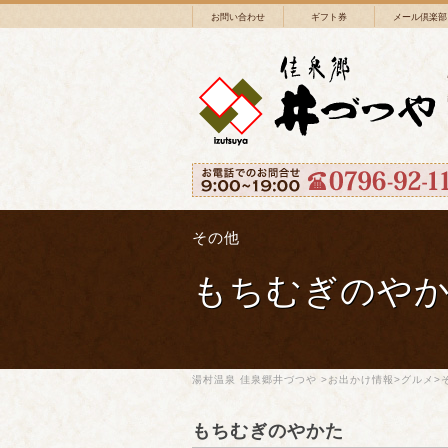
お問い合わせ
ギフト券
メール倶楽部
その他
もちむぎのや
湯村温泉 佳泉郷井づつや
>
お出かけ情報
>
グルメ
>
もちむぎのやかた