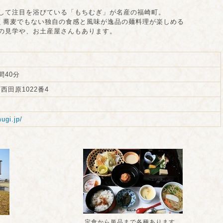
して注目を浴びている「もちむぎ」が名産の福崎町。
なく蕎麦でもない独自の食感と風味が逸品の麺料理が楽しめる
の見学や、お土産屋さんもあります。
間40分
田原1022番4
ugi.jp/
定食から単品まで各種あります。