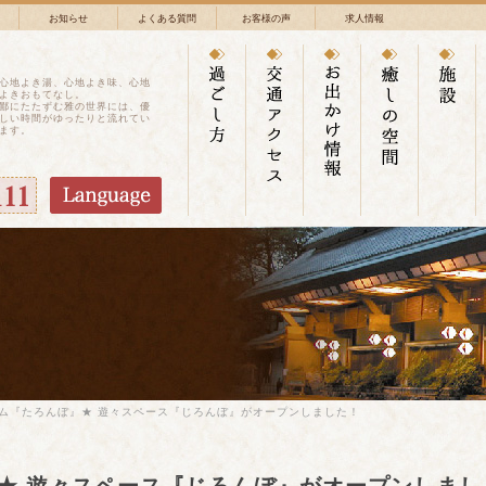
お知らせ
よくある質問
お客様の声
求人情報
心地よき湯、心地よき味、心地
よきおもてなし。
鄙にたたずむ雅の世界には、優
しい時間がゆったりと流れてい
ます。
ーム『たろんぼ』★ 遊々スペース『じろんぼ』がオープンしました！