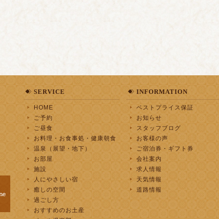
SERVICE
INFORMATION
HOME
ベストプライス保証
ご予約
お知らせ
ご昼食
スタッフブログ
お料理・お食事処・健康朝食
お客様の声
温泉（展望・地下）
ご宿泊券・ギフト券
お部屋
会社案内
施設
求人情報
人にやさしい宿
天気情報
癒しの空間
道路情報
過ごし方
おすすめのお土産