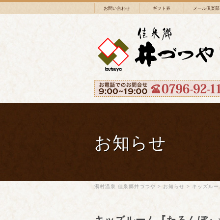
お問い合わせ
ギフト券
メール倶楽部
お知らせ
湯村温泉 佳泉郷井づつや
>
お知らせ
>
キッズル