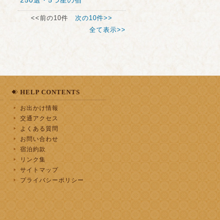
250選・5つ星の宿
<<前の10件
次の10件>>
全て表示>>
HELP CONTENTS
お出かけ情報
交通アクセス
よくある質問
お問い合わせ
宿泊約款
リンク集
サイトマップ
プライバシーポリシー