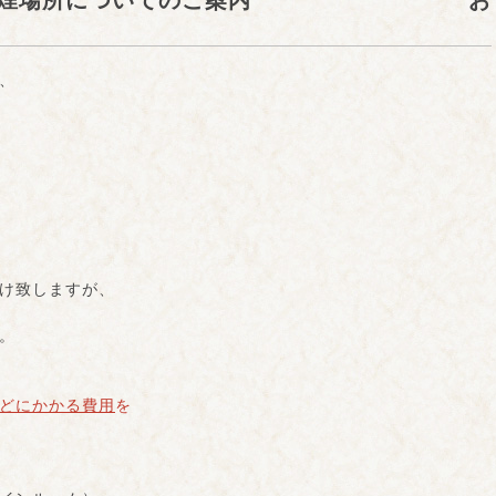
館内禁煙場所についてのご案内 お
、
け致しますが、
。
どにかかる費用
を