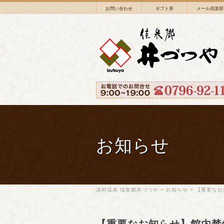
お問い合わせ
ギフト券
メール倶楽部
お知らせ
湯村温泉 佳泉郷井づつや
>
お知らせ
>
【重要