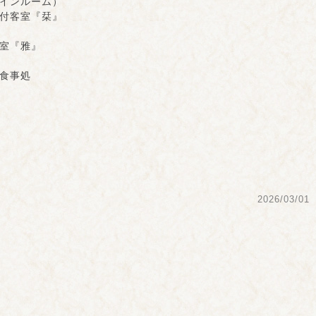
インルーム）
客室『栞』
『雅』
食事処
2026/03/01