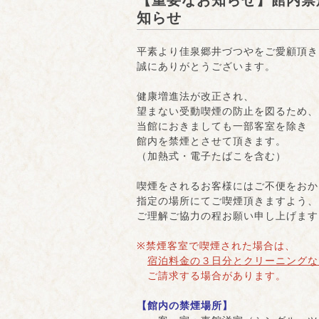
【重要なお知らせ】
知らせ
平素より佳泉郷井づつやをご愛顧頂き
誠にありがとうございます。
健康増進法が改正され、
望まない受動喫煙の防止を図るため、
当館におきましても一部客室を除き
館内を禁煙とさせて頂きます。
（加熱式・電子たばこを含む）
喫煙をされるお客様にはご不便をおか
指定の場所にてご喫煙頂きますよう、
ご理解ご協力の程お願い申し上げます
※禁煙客室で喫煙された場合は、
宿泊料金の３日分と
クリーニングな
ご請求する場合があります。
【館内の禁煙場所】