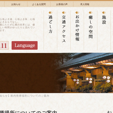
お知らせ
よくある質問
お客様の声
求人情報
心地よき湯、心地よき味、心地
よきおもてなし。
鄙にたたずむ雅の世界には、優
しい時間がゆったりと流れてい
ます。
なお知らせ】館内禁煙場所についてのご案内