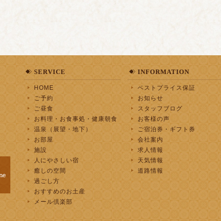
SERVICE
INFORMATION
HOME
ベストプライス保証
ご予約
お知らせ
ご昼食
スタッフブログ
お料理・お食事処・健康朝食
お客様の声
温泉（展望・地下）
ご宿泊券・ギフト券
お部屋
会社案内
施設
求人情報
人にやさしい宿
天気情報
癒しの空間
道路情報
過ごし方
おすすめのお土産
メール倶楽部