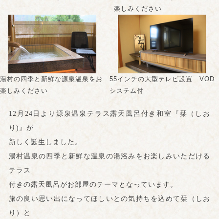
楽しみください
湯村の四季と新鮮な源泉温泉をお
55インチの大型テレビ設置 VOD
楽しみください
システム付
12
月24日より源泉温泉テラス露天風呂付き和室『栞（しお
り)』が
新しく誕生しました。
湯村温泉の四季と新鮮な温泉の湯浴みをお楽しみいただける
テラス
付きの露天風呂がお部屋のテーマとなっています。
旅の良い思い出になってほしいとの気持ちを込めて栞（しお
り）と