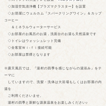
◇加湿空気清浄機【プラズマクラスター】を設置
◇お部屋にウェルカム『スパークリングワイン』＆カップ
コーヒー
＆ミネラルウォーターサービス
◇お部屋のお風呂のお湯，洗面台のお湯も天然温泉です
◇トイレはウォッシュレット完備
◇全客室Ｗⅰ‐ｆⅰ接続可能
◇お部屋は禁煙となります
※露天風呂では、『湯村の四季を感じながらの湯浴み』をテ
ーマに
していますので、洗髪・洗体は大浴場もしくはお部屋の内
湯を
ご利用くださいませ。
湯村の四季と新鮮な源泉温泉をお楽しみください♪