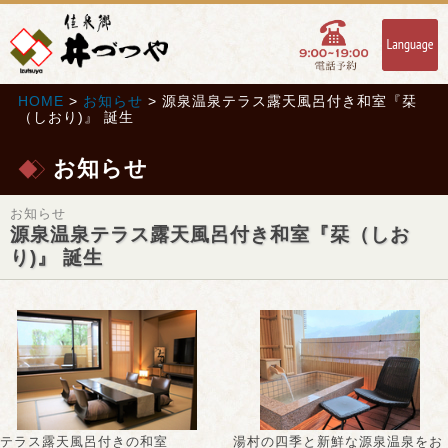
HOME
>
お知らせ
> 源泉温泉テラス露天風呂付き和室『栞
（しおり)』 誕生
お知らせ
お知らせ
源泉温泉テラス露天風呂付き和室『栞（しお
り)』 誕生
テラス露天風呂付きの和室
湯村の四季と新鮮な源泉温泉をお