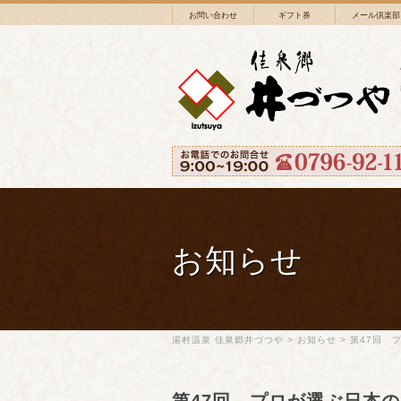
お問い合わせ
ギフト券
メール倶楽部
お知らせ
湯村温泉 佳泉郷井づつや
>
お知らせ
>
第47回 