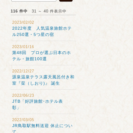
116 件中
31 ～ 40 件表示中
2023/02/02
2022年度 人気温泉旅館ホテ
ル250選・5つ星の宿
2023/01/16
第48回 プロが選ぶ日本のホ
テル・旅館100選
2022/12/27
源泉温泉テラス露天風呂付き和
室『栞（しおり)』 誕生
2022/06/23
JTB「好評旅館･ホテル表
彰」
2022/03/05
JR鳥取駅無料送迎 休止につい
て