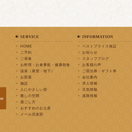
SERVICE
INFORMATION
HOME
ベストプライス保証
ご予約
お知らせ
ご昼食
スタッフブログ
お料理・お食事処・健康朝食
お客様の声
温泉（展望・地下）
ご宿泊券・ギフト券
お部屋
会社案内
施設
求人情報
人にやさしい宿
天気情報
癒しの空間
道路情報
過ごし方
おすすめのお土産
メール倶楽部