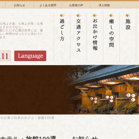
お知らせ
よくある質問
お客様の声
求人情報
心地よき湯、心地よき味、心地
よきおもてなし。
鄙にたたずむ雅の世界には、優
しい時間がゆったりと流れてい
ます。
プロが選ぶ日本のホテル・旅館100選