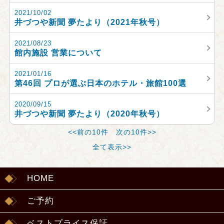
2021/10/02
井づつや新聞 夢たより（2021年秋号）
2021/08/23
館内施設 営業について
2021/01/16
第46回 プロが選ぶ日本のホテル・旅館100選
2020/09/15
井づつや新聞 夢たより（2020年秋号）
<<前の10件
次の10件>>
全て表示>>
HOME
ご予約
ベストプライス保証