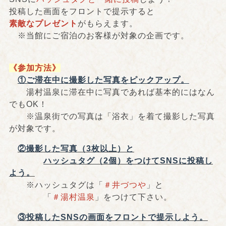
投稿した画面をフロントで提示すると
素敵なプレゼント
がもらえます。
※当館にご宿泊のお客様が対象の企画です。
《参加方法》
①ご滞在中に撮影した写真をピックアップ。
湯村温泉に滞在中に写真であれば基本的にはなん
でもOK！
※温泉街での写真は「浴衣」を着て撮影した写真
が対象です。
②撮影した写真（3枚以上）と
ハッシュタグ（2個）をつけてSNSに投稿し
よう。
※ハッシュタグは「
＃井づつや
」と
「
＃湯村温泉
」をつけて下さい。
③投稿したSNSの画面をフロントで提示しよう。