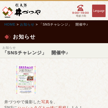
HOME
>
お知らせ
> 「SNSチャレンジ」 開催中♪
お知らせ
お知らせ
「SNSチャレンジ」 開催中♪
井づつやで撮影した
写真
を、
SNSに
ハッシュタグと一緒に投稿
しよう！