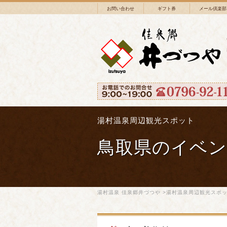
お問い合わせ
ギフト券
メール倶楽部
湯村温泉周辺観光スポット
鳥取県のイベン
湯村温泉 佳泉郷井づつや
>
湯村温泉周辺観光スポ