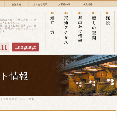
お知らせ
よくある質問
お客様の声
求人情報
心地よき湯、心地よき味、心地
よきおもてなし。
鄙にたたずむ雅の世界には、優
しい時間がゆったりと流れてい
ます。
ト情報
ット
>鳥取県のイベント情報