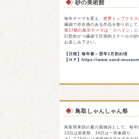
砂の美術館
毎年テーマを変え、
世界トップクラス
繊細で存在感のある作品を創り出して
第17期の展示テーマは「スペイン」
に
幻想的かつ繊細で圧倒的スケールの砂
お楽しみ下さい。
【日程】毎年春～翌年1月初め頃
【ＨＰ】
https://www.sand-museum
鳥取しゃんしゃん祭
鳥取県東部の夏の風物詩として、毎年
13日は前夜祭、14日は一斉傘踊り、
そして15日には市民納涼花火大会が