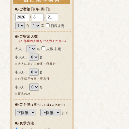
ご宿泊日(年/月/日)
/
/
泊
室
日程未定
ご宿泊人数
(１部屋の人数をご入力ください)
大人：
名
人数未定
小人A：
名
※大人に準ずる食事・寝具付
小人B：
名
※お子様用食事・寝具付
小人C：
名
※寝具のみ
ご予算
(1室もしくは1人あたり)
～
まで
表示方法