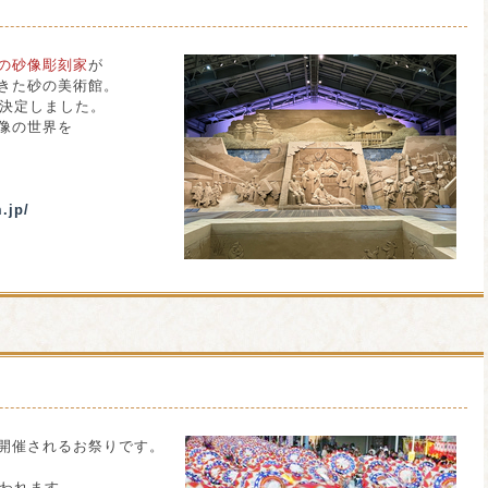
の砂像彫刻家
が
きた砂の美術館。
決定しました。
像の世界を
.jp/
開催されるお祭りです。
行われます。