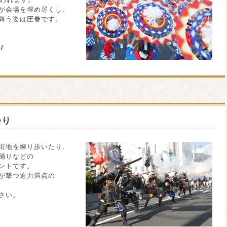
が会場を埋め尽くし、
舞う姿は圧巻です。
p/
つり
街地を練り歩いたり、
踊りなどの
ントです。
が撃つ迫力満点の
さい。