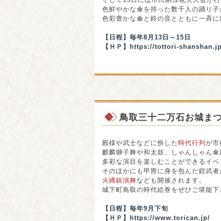
色鮮やかな傘を持った数千人の踊り子
色彩豊かな傘と鈴の音とともに一斉に
【日程】毎年8月13日～15日
【ＨＰ】
https://tottori-shanshan.j
鳥取三十二万石お城ま
殿様や武士などに扮した
時代行列
が市
麒麟獅子舞や和太鼓、しゃんしゃん傘
多彩な演目を楽しむことができるイベ
そのほかにも甲冑に身を包んだ鎧武者
火縄銃演舞
なども開催されます。
城下町鳥取の時代絵巻をぜひご堪能下
【日程】毎年9月下旬
【ＨＰ】
https://www.torican.jp/