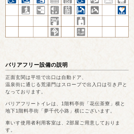
バリアフリー設備の説明
正面玄関は平坦で出口は自動ドア、
温泉街に通じる荒湯門はスロープで出入口は引き戸と
なっております。
バリアフリートイレは、1階料亭街「花伝茶寮」横と
地下1階料亭街「夢千代小路」横にございます。
車いす使用者利用客室は、2部屋ご用意しておりま
す。