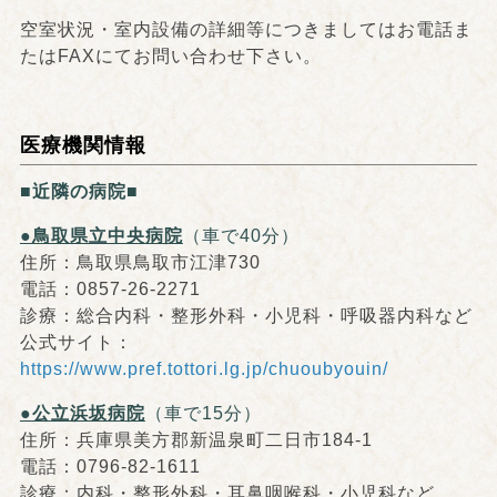
空室状況・室内設備の詳細等につきましてはお電話ま
たはFAXにてお問い合わせ下さい。
医療機関情報
■近隣の病院■
●鳥取県立中央病院
（車で40分）
住所：鳥取県鳥取市江津730
電話：0857-26-2271
診療：総合内科・整形外科・小児科・呼吸器内科など
公式サイト：
https://www.pref.tottori.lg.jp/chuoubyouin/
●公立浜坂病院
（車で15分）
住所：兵庫県美方郡新温泉町二日市184-1
電話：0796-82-1611
診療：内科・整形外科・耳鼻咽喉科・小児科など