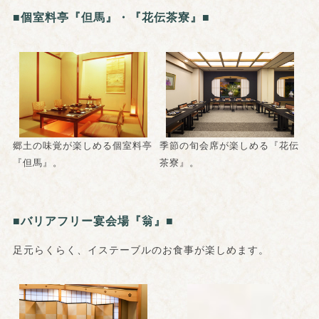
■個室料亭『但馬』・『花伝茶寮』■
郷土の味覚が楽しめる個室料亭
季節の旬会席が楽しめる『花伝
『但馬』。
茶寮』。
■バリアフリー宴会場『翁』■
足元らくらく、イステーブルのお食事が楽しめます。