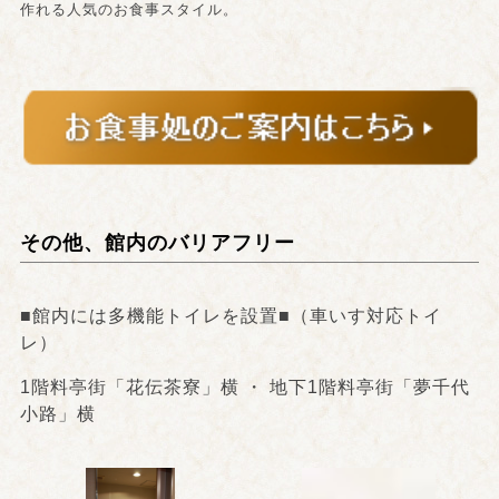
作れる人気のお食事スタイル。
その他、館内のバリアフリー
■館内には多機能トイレを設置■（車いす対応トイ
レ）
1階料亭街「花伝茶寮」横 ・ 地下1階料亭街「夢千代
小路」横