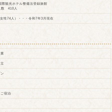
国際観光ホテル整備法登録旅館
数 410人
、女性74人）・・・令和7年3月現在
開業
設立
プン
下ご宿泊