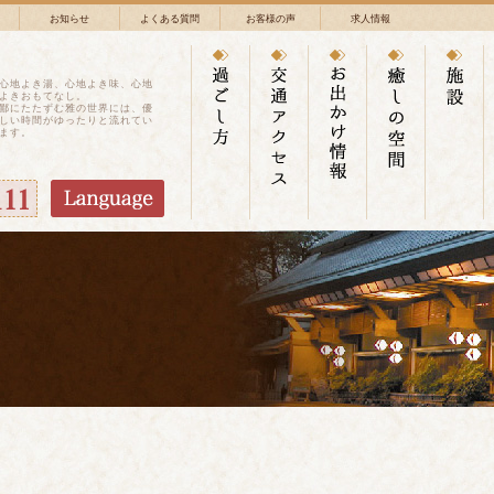
お知らせ
よくある質問
お客様の声
求人情報
心地よき湯、心地よき味、心地
よきおもてなし。
鄙にたたずむ雅の世界には、優
しい時間がゆったりと流れてい
ます。