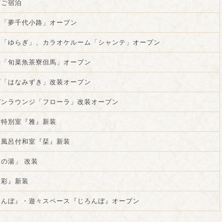
下ご宿泊
」「夢千代小路」オープン
ン「ゆらぎ」、カラオケルーム「シャンテ」オープン
亭「旬菜魚茶寮但馬」オープン
グ「はなみずき」改装オープン
デンラウンジ「フローラ」改装オープン
付特別室『雅』新装
天風呂付和室『栞』新装
の湯」 改装
『彩』新装
ろんぼ』・遊々スペース『じろんぼ』オープン