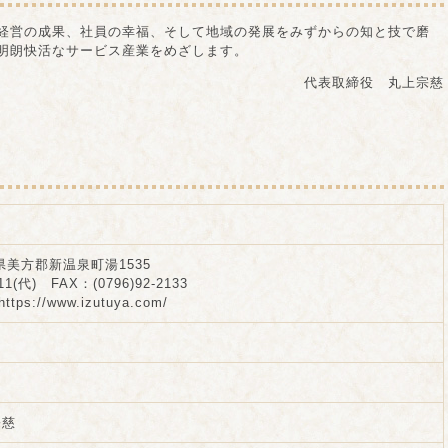
経営の成果、社員の幸福、そして地域の発展をみずからの知と技で磨
明朗快活なサービス産業をめざします。
代表取締役 丸上宗慈
庫県美方郡新温泉町湯1535
11(代) FAX：(0796)92-2133
ps://www.izutuya.com/
宗慈