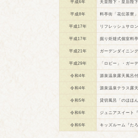
平成6年
天皇陛下・皇后陛
平成8年
料亭街「花伝茶寮
平成17年
リフレッシュサロ
平成17年
掘り炬燵式個室料
平成21年
ガーデンダイニン
平成29年
「ロビー」・ガー
令和4年
源泉温泉露天風呂
令和4年
源泉温泉テラス露
令和5年
貸切風呂「のほほん
令和6年
ジュニアスイート
令和6年
キッズルーム『た