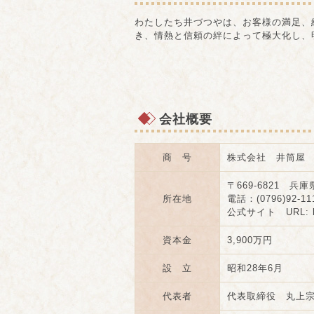
わたしたち井づつやは、お客様の満足、
き、情熱と信頼の絆によって極大化し、
会社概要
商 号
株式会社 井筒屋
〒669-6821 兵
所在地
電話：(0796)92-11
公式サイト URL: htt
資本金
3,900万円
設 立
昭和28年6月
代表者
代表取締役 丸上