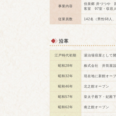
佳泉郷 井づつや 
事業内容
客室 97室・収容人
従業員数
142名（男性68人
沿革
江戸時代初期
湯治場宿屋として
昭和28年
株式会社 井筒屋
昭和32年
現在地に新館オー
昭和46年
北之館オープン
昭和57年
皇太子殿下・妃殿
昭和62年
南之館オープン