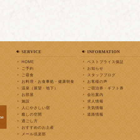
SERVICE
INFORMATION
HOME
ベストプライス保証
ご予約
お知らせ
ご昼食
スタッフブログ
お料理・お食事処・健康朝食
お客様の声
温泉（展望・地下）
ご宿泊券・ギフト券
お部屋
会社案内
施設
求人情報
人にやさしい宿
天気情報
癒しの空間
道路情報
過ごし方
おすすめのお土産
メール倶楽部