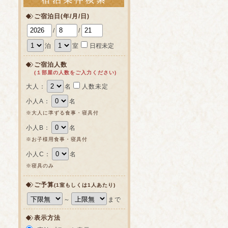
ご宿泊日(年/月/日)
/
/
泊
室
日程未定
ご宿泊人数
(１部屋の人数をご入力ください)
大人：
名
人数未定
小人A：
名
※大人に準ずる食事・寝具付
小人B：
名
※お子様用食事・寝具付
小人C：
名
※寝具のみ
ご予算
(1室もしくは1人あたり)
～
まで
表示方法