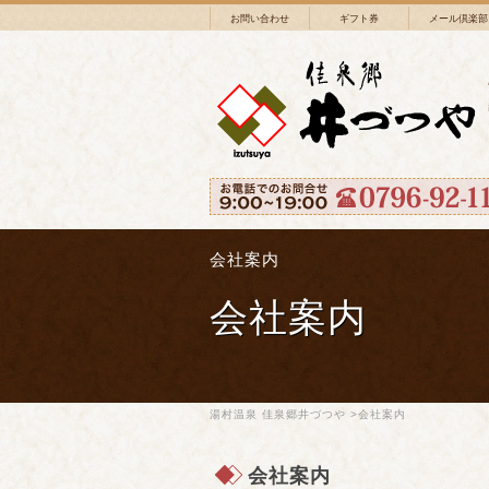
お問い合わせ
ギフト券
メール倶楽部
会社案内
会社案内
湯村温泉 佳泉郷井づつや
>会社案内
会社案内