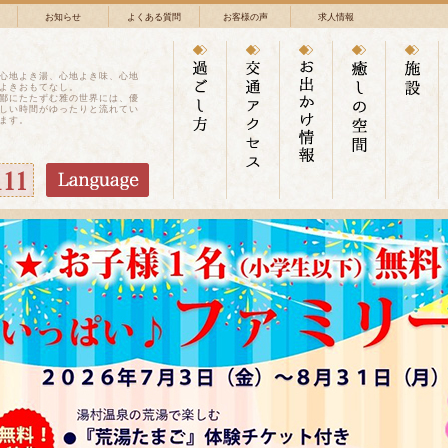
お知らせ
よくある質問
お客様の声
求人情報
心地よき湯、心地よき味、心地
よきおもてなし。
鄙にたたずむ雅の世界には、優
しい時間がゆったりと流れてい
ます。