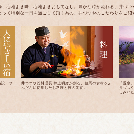
湯、心地よき味、心地よきおもてなし。豊かな時が流れる、井づつ
とって特別な一日を過ごして頂く為の、井づつやのこだわりをご紹
施設・サ
井づつや総料理長 井上明彦が創る、但馬の食材をふ
「温泉
んだんに使用したお料理と技の饗宴。
井づつ
しみい