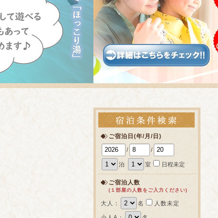
ご宿泊日(年/月/日)
/
/
泊
室
日程未定
ご宿泊人数
(１部屋の人数をご入力ください)
大人：
名
人数未定
小人A：
名