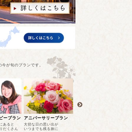
の今が旬のプランです。
Wスープ鍋会席
但馬ビーフ料理いろいろ
春
典いっぱい
浜坂地えびと但馬ビーフを
ジューシーな但馬ビーフを
到
レス発散☆
こだわりのWスープ鍋で
産地ならではのお手頃価格で
オ