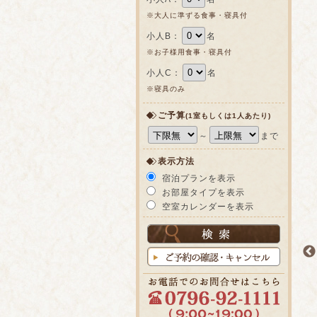
※大人に準ずる食事・寝具付
小人B：
名
※お子様用食事・寝具付
小人C：
名
※寝具のみ
ご予算
(1室もしくは1人あたり)
～
まで
表示方法
宿泊プランを表示
お部屋タイプを表示
空室カレンダーを表示
鍋会席
但馬ビーフ料理いろいろ
春来御膳プラン
と但馬ビーフを
ジューシーな但馬ビーフを
到着が遅くなる場合などに
Wスープ鍋で
産地ならではのお手頃価格で
オススメのプランです