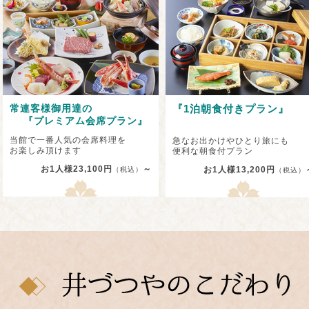
常連客様御用達の
『1泊朝食付きプラン』
『プレミアム会席プラン』
当館で一番人気の会席料理を
急なお出かけやひとり旅にも
お楽しみ頂けます
便利な朝食付プラン
お1人様23,100円
～
お1人様13,200円
（税込）
（税込）