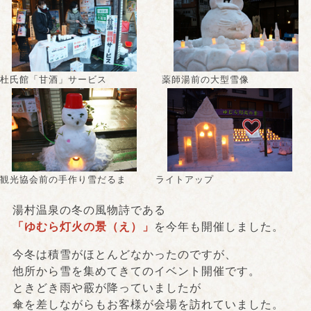
杜氏館「甘酒」サービス
薬師湯前の大型雪像
観光協会前の手作り雪だるま
ライトアップ
湯村温泉の冬の風物詩である
「ゆむら灯火の景（え）」
を今年も開催しました。
今冬は積雪がほとんどなかったのですが、
他所から雪を集めてきてのイベント開催です。
ときどき雨や霰が降っていましたが
傘を差しながらもお客様が会場を訪れていました。