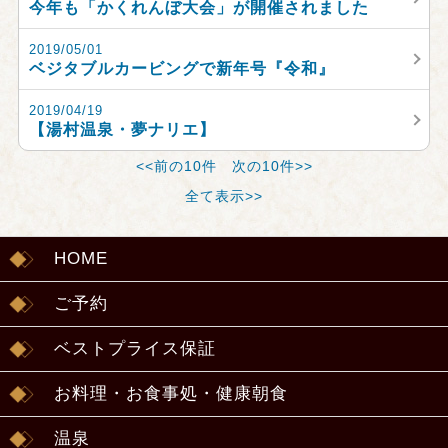
今年も「かくれんぼ大会」が開催されました
2019/05/01
ベジタブルカービングで新年号『令和』
2019/04/19
【湯村温泉・夢ナリエ】
<<前の10件
次の10件>>
全て表示>>
HOME
ご予約
ベストプライス保証
お料理・お食事処・健康朝食
温泉