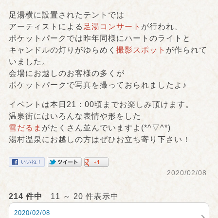
足湯横に設置されたテントでは
アーティストによる
足湯コンサート
が行われ、
ポケットパークでは昨年同様にハートのライトと
キャンドルの灯りがゆらめく
撮影スポット
が作られて
いました。
会場にお越しのお客様の多くが
ポケットパークで写真を撮っておられましたよ♪
イベントは本日21：00頃までお楽しみ頂けます。
温泉街にはいろんな表情や形をした
雪だるま
がたくさん並んでいますよ(*^▽^*)
湯村温泉にお越しの方はぜひお立ち寄り下さい！
2020/02/08
214 件中
11 ～ 20 件表示中
2020/02/08