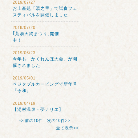
2019/07/27
お土産処「湯之里」で試食フェ
スティバルを開催しました
2019/07/20
｢荒湯天狗まつり｣開催
中！
2019/06/23
今年も「かくれんぼ大会」が開
催されました
2019/05/01
ベジタブルカービングで新年号
『令和』
2019/04/19
【湯村温泉・夢ナリエ】
<<前の10件
次の10件>>
全て表示>>