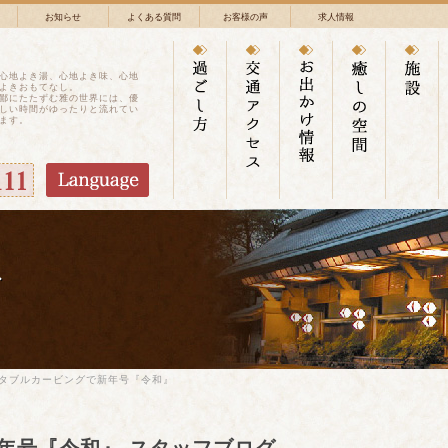
お知らせ
よくある質問
お客様の声
求人情報
心地よき湯、心地よき味、心地
よきおもてなし。
鄙にたたずむ雅の世界には、優
しい時間がゆったりと流れてい
ます。
グ
タブルカービングで新年号『令和』