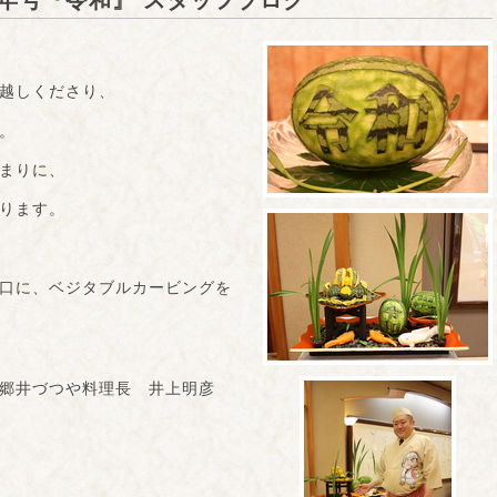
年号『令和』 スタッフブログ
越しくださり、
。
まりに、
ります。
口に、ベジタブルカービングを
理長 井上明彦