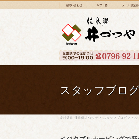
お問い合わせ
ギフト券
メール倶楽部
スタッフブロ
湯村温泉 佳泉郷井づつや
>
スタッフブログ
>
ベジ