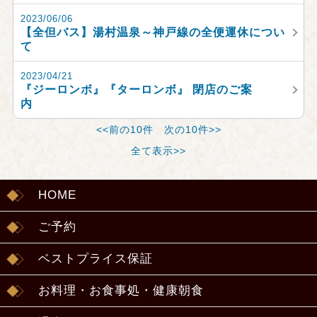
2023/06/06
【全但バス】湯村温泉～神戸線の全便運休につい
て
2023/04/21
『ジーロンボ』『ターロンボ』 閉店のご案
内
<<前の10件
次の10件>>
全て表示>>
HOME
ご予約
ベストプライス保証
お料理・お食事処・健康朝食