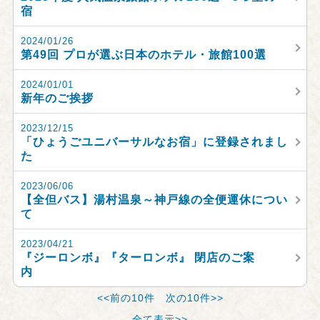
宿
2024/01/26
第49回 プロが選ぶ日本のホテル・旅館100選
2024/01/01
新年のご挨拶
2023/12/15
「ひょうごユニバーサルなお宿」に登録されまし
た
2023/06/06
【全但バス】湯村温泉～神戸線の全便運休につい
て
2023/04/21
『ジーロンボ』『ターロンボ』 閉店のご案
内
<<前の10件
次の10件>>
全て表示>>