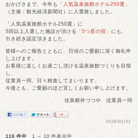
おかげさまで、今年も
「人気温泉旅館ホテル250選」
（主催：観光経済新聞社）に入選致しました。
「人気温泉旅館ホテル250選」に
5回以上入選した施設が頂ける
「5つ星の宿」
にも、
引き続き認定頂きました。
皆様へのご報告とともに、日頃のご愛顧に深く御礼申
し上げます。
お客様に楽しくお過ごし頂ける温泉旅館づくりを目指
し、
従業員一同、日々精進してまいります。
今後とも、ご愛顧のほど宜しくお願い申し上げます。
佳泉郷井づつや 従業員一同
2026/01/31
116 件中
1 ～ 10 件表示中